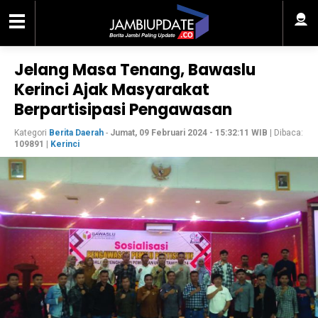
Jelang Masa Tenang, Bawaslu
Kerinci Ajak Masyarakat
Berpartisipasi Pengawasan
Kategori
Berita Daerah
-
Jumat, 09 Februari 2024 - 15:32:11 WIB
| Dibaca:
109891
|
Kerinci