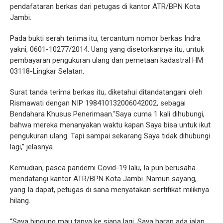
pendafataran berkas dari petugas di kantor ATR/BPN Kota
Jambi.
Pada bukti serah terima itu, tercantum nomor berkas Indra
yakni, 0601-10277/2014. Uang yang disetorkannya itu, untuk
pembayaran pengukuran ulang dan pemetaan kadastral HM
03118-Lingkar Selatan.
Surat tanda terima berkas itu, diketahui ditandatangani oleh
Rismawati dengan NIP 198410132006042002, sebagai
Bendahara Khusus Penerimaan.“Saya cuma 1 kali dihubungi,
bahwa mereka menanyakan waktu kapan Saya bisa untuk ikut
pengukuran ulang. Tapi sampai sekarang Saya tidak dihubungi
lagi,” jelasnya.
Kemudian, pasca pandemi Covid-19 lalu, Ia pun berusaha
mendatangi kantor ATR/BPN Kota Jambi. Namun sayang,
yang Ia dapat, petugas di sana menyatakan sertifikat miliknya
hilang.
“Saya bingung mau tanya ke siapa lagi. Saya harap ada jalan