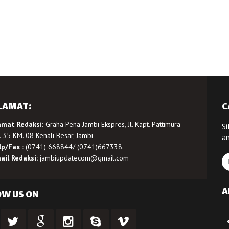
LAMAT:
C
amat Redaksi:
Graha Pena Jambi Ekspres, Jl. Kapt. Pattimura
Si
 35 KM. 08 Kenali Besar, Jambi
a
lp/Fax :
(0741) 668844/ (0741)667338.
ail Redaksi:
jambiupdatecom@gmail.com
A
OW US ON