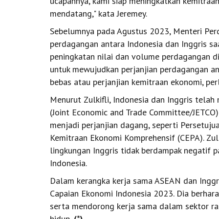
ucapannya, kami siap meningkatkan kemitraan
mendatang," kata Jeremey.
Sebelumnya pada Agustus 2023, Menteri Perd
perdagangan antara Indonesia dan Inggris saa
peningkatan nilai dan volume perdagangan di
untuk mewujudkan perjanjian perdagangan ant
bebas atau perjanjian kemitraan ekonomi, per
Menurut Zulkifli, Indonesia dan Inggris tel
(Joint Economic and Trade Committee/JETCO)
menjadi perjanjian dagang, seperti Persetuj
Kemitraan Ekonomi Komprehensif (CEPA). Zulk
lingkungan Inggris tidak berdampak negatif 
Indonesia.
Dalam kerangka kerja sama ASEAN dan Inggris,
Capaian Ekonomi Indonesia 2023. Dia berhar
serta mendorong kerja sama dalam sektor ran
hidup.
(*)