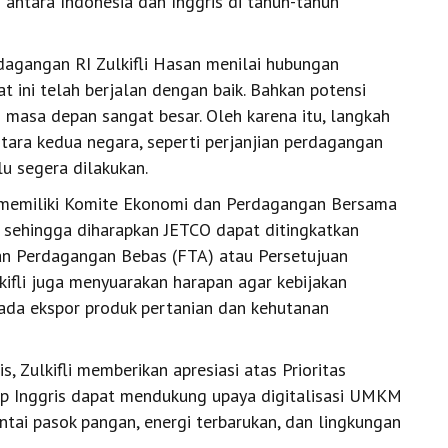
 antara Indonesia dan Inggris di tahun-tahun
agangan RI Zulkifli Hasan menilai hubungan
t ini telah berjalan dengan baik. Bahkan potensi
 masa depan sangat besar. Oleh karena itu, langkah
ara kedua negara, seperti perjanjian perdagangan
lu segera dilakukan.
ah memiliki Komite Ekonomi dan Perdagangan Bersama
 sehingga diharapkan JETCO dapat ditingkatkan
uan Perdagangan Bebas (FTA) atau Persetujuan
ifli juga menyuarakan harapan agar kebijakan
pada ekspor produk pertanian dan kehutanan
 Zulkifli memberikan apresiasi atas Prioritas
ap Inggris dapat mendukung upaya digitalisasi UMKM
tai pasok pangan, energi terbarukan, dan lingkungan