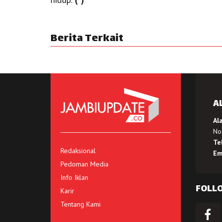
Berita Terkait
A
Al
No.
Te
Redaksional
Em
Pedoman Media
Info Iklan
FOLL
Karir
Tentang Kami