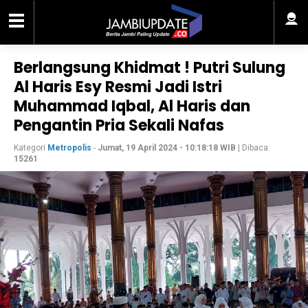
Berlangsung Khidmat ! Putri Sulung
Al Haris Esy Resmi Jadi Istri
Muhammad Iqbal, Al Haris dan
Pengantin Pria Sekali Nafas
Kategori
Metropolis
-
Jumat, 19 April 2024 - 10:18:18 WIB
| Dibaca:
15261