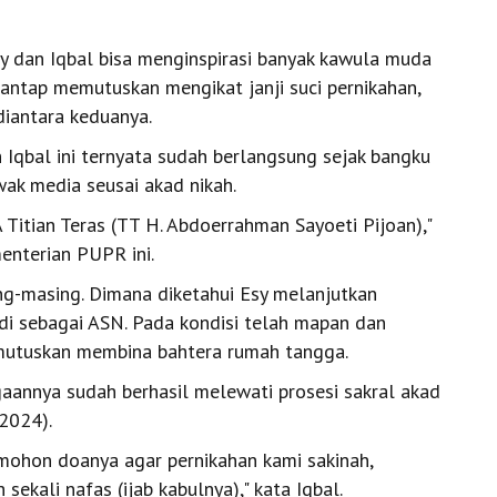
Esy dan Iqbal bisa menginspirasi banyak kawula muda
antap memutuskan mengikat janji suci pernikahan,
iantara keduanya.
 Iqbal ini ternyata sudah berlangsung sejak bangku
awak media seusai akad nikah.
Titian Teras (TT H. Abdoerrahman Sayoeti Pijoan),"
enterian PUPR ini.
g-masing. Dimana diketahui Esy melanjutkan
di sebagai ASN. Pada kondisi telah mapan dan
emutuskan membina bahtera rumah tangga.
aannya sudah berhasil melewati prosesi sakral akad
/2024).
 mohon doanya agar pernikahan kami sakinah,
kali nafas (ijab kabulnya)," kata Iqbal.