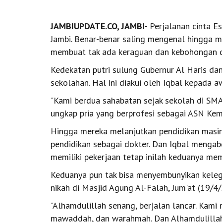
JAMBIUPDATE.CO, JAMB
I- Perjalanan cinta 
Jambi. Benar-benar saling mengenal hingga m
membuat tak ada keraguan dan kebohongan d
Kedekatan putri sulung Gubernur Al Haris dan
sekolahan. Hal ini diakui oleh Iqbal kepada 
"Kami berdua sahabatan sejak sekolah di SMA 
ungkap pria yang berprofesi sebagai ASN Kem
Hingga mereka melanjutkan pendidikan masin
pendidikan sebagai dokter. Dan Iqbal mengab
memiliki pekerjaan tetap inilah keduanya m
Keduanya pun tak bisa menyembunyikan keleg
nikah di Masjid Agung Al-Falah, Jum'at (19/4
"Alhamdulillah senang, berjalan lancar. Kami
mawaddah, dan warahmah. Dan Alhamdulillah se