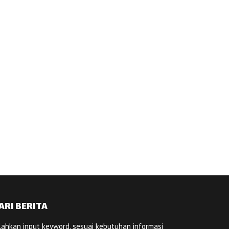
ARI BERITA
lahkan input keyword, sesuai kebutuhan informasi