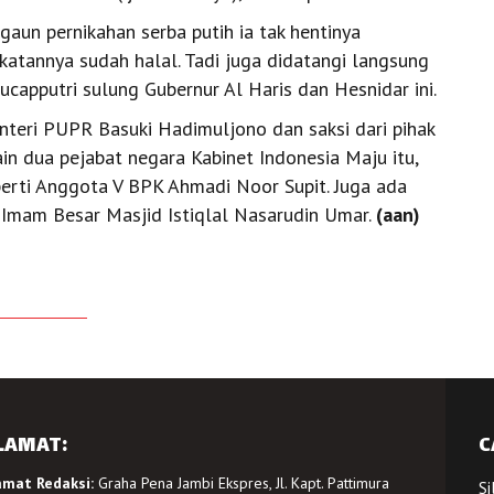
gaun pernikahan serba putih ia tak hentinya
katannya sudah halal. Tadi juga didatangi langsung
ucapputri sulung Gubernur Al Haris dan Hesnidar ini.
enteri PUPR Basuki Hadimuljono dan saksi dari pihak
in dua pejabat negara Kabinet Indonesia Maju itu,
perti Anggota V BPK Ahmadi Noor Supit. Juga ada
 Imam Besar Masjid Istiqlal Nasarudin Umar.
(aan)
LAMAT:
C
amat Redaksi:
Graha Pena Jambi Ekspres, Jl. Kapt. Pattimura
Si