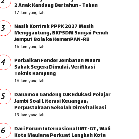
2
2 Anak Kandung Bertahun - Tahun
12 Jam yang lalu
Nasib Kontrak PPPK 2027 Masih
3
Menggantung, BKPSDM Sungai Penuh
Jemput Bola ke KemenPAN-RB
16 Jam yang lalu
Perbaikan Fender Jembatan Muara
4
Sabak Segera Dimulai, Verifikasi
Teknis Rampung
16 Jam yang lalu
Danamon Gandeng OJK Edukasi Pelajar
5
Jambi Soal Literasi Keuangan,
Perpustakaan Sekolah Direvitalisasi
19 Jam yang lalu
Dari Forum Internasional IMT-GT, Wali
6
Kota Maulana Perkuat Langkah Kota