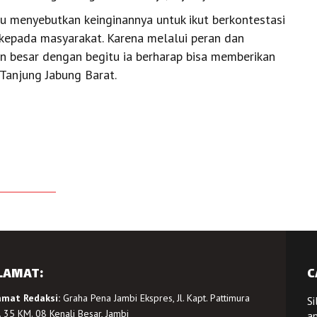
u menyebutkan keinginannya untuk ikut berkontestasi
kepada masyarakat. Karena melalui peran dan
in besar dengan begitu ia berharap bisa memberikan
Tanjung Jabung Barat.
LAMAT:
C
amat Redaksi:
Graha Pena Jambi Ekspres, Jl. Kapt. Pattimura
Si
 35 KM. 08 Kenali Besar, Jambi
a