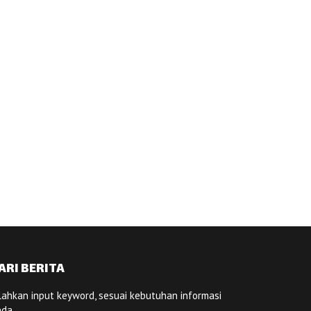
ARI BERITA
lahkan input keyword, sesuai kebutuhan informasi
nda