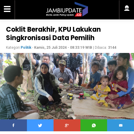
Coklit Berakhir, KPU Lakukan
Singkronisasi Data Pemilih
Kategori
Politik
-
Kamis, 25 Juli 2024 - 08:33:19 WIB
| Dibaca:
3144