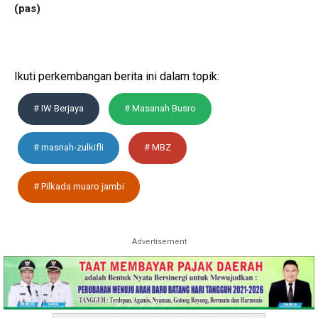
(pas)
Ikuti perkembangan berita ini dalam topik:
# IW Berjaya
# Masanah Busro
# masnah-zulkifli
# MBZ
# Pilkada muaro jambi
Advertisement