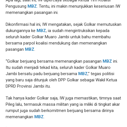
Apa lagi, saat ini, IW dipercaya sebagai Ketua Tim Koalisi
Pengusung
MBZ
. Tentu, ini makin menunjukkan keseriusan IW
memenangkan pasangan ini.
Dikonfirmasi hal ini, IW mengatakan, sejak Golkar memutuskan
dukungannya ke
MBZ
, ia sudah mengintruksikan kepada
seluruh kader Golkar Muaro Jambi untuk bahu membahu
bersama parpol koalisi mendukung dan memenangkan
pasangan
MBZ
.
‘’Golkar berjuang bersama memenangkan pasangan
MBZ
ini.
Itu sudah menjadi tekad kita, seluruh kader Golkar Muaro
Jambi bersatu padu berjuang bersama
MBZ
,’’ tegas politisi
yang baru saja ditunjuk oleh DPP Golkar sebagai Wakil Ketua
DPRD Provinsi Jambi itu.
Tak hanya kader Golkar saja, IW juga memastikan, timnya saat
Pileg lalu, termasuk massa militan yang ia miliki di tingkat akar
rumput juga sudah berkomitmen berjuang bersama dirinya
memenangkan
MBZ
.