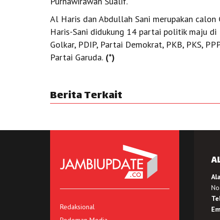
Purnawirawan Sualif.
Al Haris dan Abdullah Sani merupakan calon 
Haris-Sani didukung 14 partai politik maju di
Golkar, PDIP, Partai Demokrat, PKB, PKS, PPP
Partai Garuda.
(*)
Berita Terkait
A
Al
No.
Te
Redaksional
Em