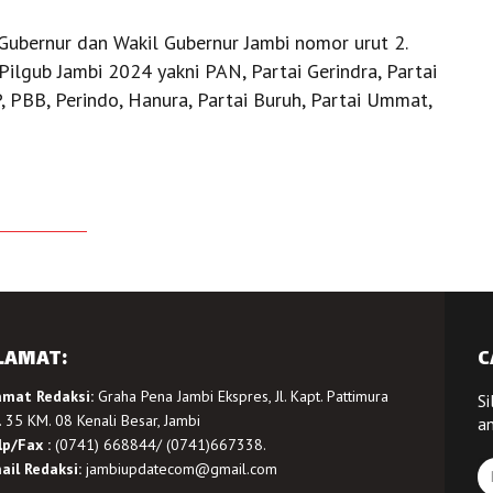
Gubernur dan Wakil Gubernur Jambi nomor urut 2.
 Pilgub Jambi 2024 yakni PAN, Partai Gerindra, Partai
, PBB, Perindo, Hanura, Partai Buruh, Partai Ummat,
LAMAT:
C
amat Redaksi:
Graha Pena Jambi Ekspres, Jl. Kapt. Pattimura
Si
 35 KM. 08 Kenali Besar, Jambi
a
lp/Fax :
(0741) 668844/ (0741)667338.
ail Redaksi:
jambiupdatecom@gmail.com