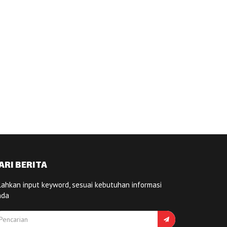
ARI BERITA
lahkan input keyword, sesuai kebutuhan informasi
nda