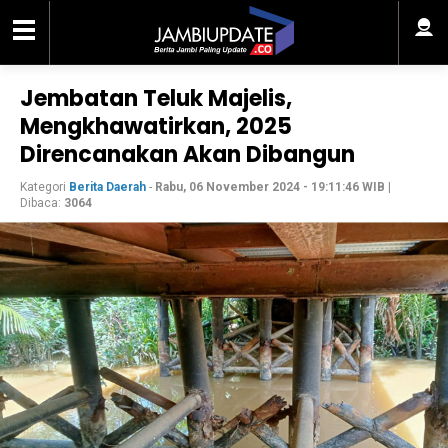
Jembatan Teluk Majelis,
Mengkhawatirkan, 2025
Direncanakan Akan Dibangun
Kategori
Berita Daerah
-
Rabu, 06 November 2024 - 19:11:46 WIB
|
Dibaca:
3064