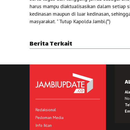
harus mampu diaktualisasikan dalam setiap sik
kedinasan maupun di luar kedinasan, sehing
masyarakat. " Tutup Kapolda Jambi.(*)
Berita Terkait
A
Al
No.
Te
Redaksional
Em
Pedoman Media
Info Iklan