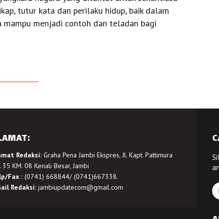
ap, tutur kata dan perilaku hidup, baik dalam
ga mampu menjadi contoh dan teladan bagi
LAMAT:
C
amat Redaksi:
Graha Pena Jambi Ekspres, Jl. Kapt. Pattimura
Si
 35 KM. 08 Kenali Besar, Jambi
a
lp/Fax :
(0741) 668844/ (0741)667338.
ail Redaksi:
jambiupdatecom@gmail.com