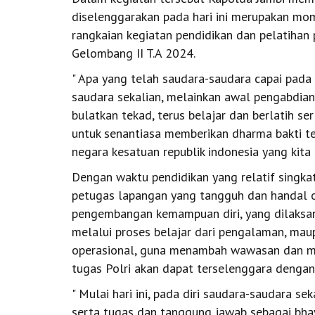
diselenggarakan pada hari ini merupakan mo
rangkaian kegiatan pendidikan dan pelatihan
Gelombang II T.A 2024.
" Apa yang telah saudara-saudara capai pada h
saudara sekalian, melainkan awal pengabdian 
bulatkan tekad, terus belajar dan berlatih s
untuk senantiasa memberikan dharma bakti ter
negara kesatuan republik indonesia yang kita
Dengan waktu pendidikan yang relatif singka
petugas lapangan yang tangguh dan handal ol
pengembangan kemampuan diri, yang dilaksan
melalui proses belajar dari pengalaman, mau
operasional, guna menambah wawasan dan me
tugas Polri akan dapat terselenggara dengan 
" Mulai hari ini, pada diri saudara-saudara s
serta tugas dan tanggung jawab sebagai bha