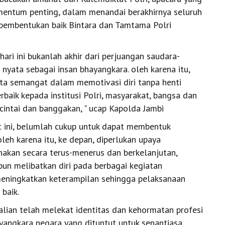
mentum penting, dalam menandai berakhirnya seluruh
 pembentukan baik Bintara dan Tamtama Polri
ari ini bukanlah akhir dari perjuangan saudara-
nyata sebagai insan bhayangkara. oleh karena itu,
erta semangat dalam memotivasi diri tanpa henti
baik kepada institusi Polri, masyarakat, bangsa dan
 cintai dan banggakan, " ucap Kapolda Jambi
t ini, belumlah cukup untuk dapat membentuk
eh karena itu, ke depan, diperlukan upaya
akan secara terus-menerus dan berkelanjutan,
pun melibatkan diri pada berbagai kegiatan
ningkatkan keterampilan sehingga pelaksanaan
baik.
ekalian telah melekat identitas dan kehormatan profesi
yangkara negara yang dituntut untuk senantiasa