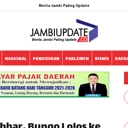
Berita Jambi Paling Update
NASIONAL
PENDIDIKAN
PARLEMEN
BISNIS
DAER
bbar, Bungo Lolos ke