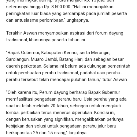
yang meningkat dari Rp. 8 juta menjadi Rp. 15 juta, dan
seterusnya hingga Rp. 8.500.000. "Hal ini menunjukkan
peningkatan luar biasa yang berdampak pada jumlah peserta
dan antusiasme perlombaan," ungkapnya.
Terakhir Aswan menyampaikan aspirasi dari forum dayung
tradisional, khususnya peserta tahun ini.
"Bapak Gubernur, Kabupaten Kerinci, serta Merangin,
Sarolangun, Muaro Jambi, Batang Hari, dan sebagian besar
daerah perkotaan. Selama ini belum ada dukungan pemerintah
untuk pembuatan perahu tradisional, padahal usia perahu-
perahu tersebut telah mencapai puluhan tahun," tutur Aswan.
"Oleh karena itu, Perum dayung berharap Bapak Gubernur
memfasilitasi pengadaan perahu baru. Usia perahu yang ada
saat ini telah melebihi 20 tahun, sehingga untuk mengikuti
lomba, perbaikan terus menerus diperlukan. Kondisi ini,
dengan kerusakan yang signifikan, mengakibatkan perlunya
kebijakan dan solusi untuk pengadaan perahu jalur baru
berkapasitas 25 dan 15 orang," lanjutnya.