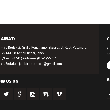
LAMAT:
C
amat Redaksi:
Graha Pena Jambi Ekspres, Jl. Kapt. Pattimura
Si
 35 KM. 08 Kenali Besar, Jambi
a
lp/Fax :
(0741) 668844/ (0741)667338.
ail Redaksi:
jambiupdatecom@gmail.com
A
OW US ON