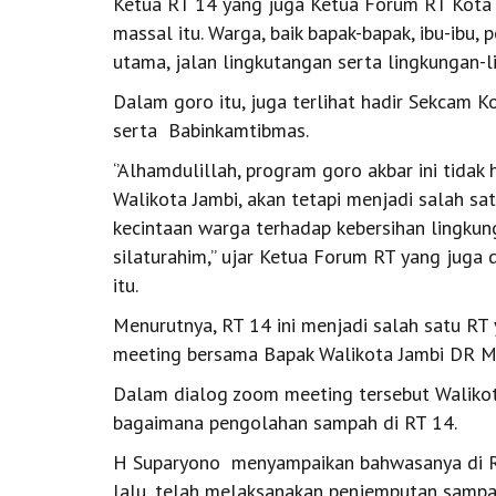
Ketua RT 14 yang juga Ketua Forum RT Kota
massal itu. Warga, baik bapak-bapak, ibu-ib
utama, jalan lingkutangan serta lingkungan-
Dalam goro itu, juga terlihat hadir Sekcam 
serta Babinkamtibmas.
‘’Alhamdulillah, program goro akbar ini tida
Walikota Jambi, akan tetapi menjadi salah 
kecintaan warga terhadap kebersihan lingku
silaturahim,’’ ujar Ketua Forum RT yang juga
itu.
Menurutnya, RT 14 ini menjadi salah satu R
meeting bersama Bapak Walikota Jambi DR M
Dalam dialog zoom meeting tersebut Waliko
bagaimana pengolahan sampah di RT 14.
H Suparyono menyampaikan bahwasanya di RT 
lalu, telah melaksanakan penjemputan sampa