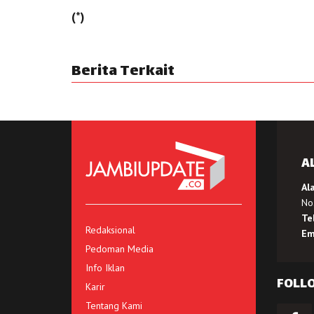
(*)
Berita Terkait
A
Al
No.
Te
Redaksional
Em
Pedoman Media
Info Iklan
FOLL
Karir
Tentang Kami