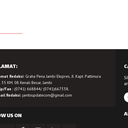
LAMAT:
C
amat Redaksi:
Graha Pena Jambi Ekspres, Jl. Kapt. Pattimura
Si
 35 KM. 08 Kenali Besar, Jambi
a
lp/Fax :
(0741) 668844/ (0741)667338.
ail Redaksi:
jambiupdatecom@gmail.com
A
OW US ON