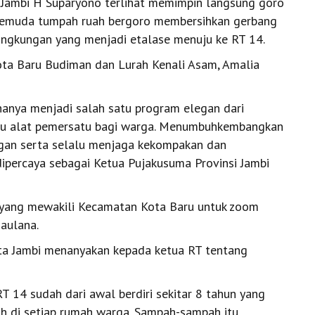
 Jambi H Suparyono terlihat memimpin langsung goro
u, pemuda tumpah ruah bergoro membersihkan gerbang
lingkungan yang menjadi etalase menuju ke RT 14.
Kota Baru Budiman dan Lurah Kenali Asam, Amalia
k hanya menjadi salah satu program elegan dari
satu alat pemersatu bagi warga. Menumbuhkembangkan
ngan serta selalu menjaga kekompakan dan
 dipercaya sebagai Ketua Pujakusuma Provinsi Jambi
T yang mewakili Kecamatan Kota Baru untuk zoom
aulana.
ta Jambi menanyakan kepada ketua RT tentang
14 sudah dari awal berdiri sekitar 8 tahun yang
h di setiap rumah warga. Sampah-sampah itu,