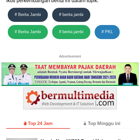
Ikuti perkembangan berita ini dalam topik:
# Berita Jambi
# berita jambi
# Berita Jambi
# berita jambi
# PKL
Advertisement
Top 24 Jam
Top Minggu ini