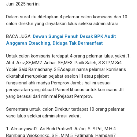
Juni 2025 hari ini.
Dalam surat itu ditetapkan 4 pelamar calon komisaris dan 10
calon direktur yang dinyatakan lulus seleksi administrasi.
BACA JUGA:
Dewan Sungai Penuh Desak BPK Audit
Anggaran Eteaching, Diduga Tak Bermanfaat
Untuk calon komisaris terdapat 4 orang pelamar lulus, yakni :1.
Abd. Aziz,SE,MM2. Anhar, SE,ME3. Padli Saleh, S.STP,M.Si4.
Yopie Said Ramadhany, S.EAdapun nama pelamar komisaris
diketahui merupakan pejabat eselon III atau pejabat
fungsional ahli madya Pemprov Jambi, hal ini sesuai
persyaratan yang dibuat Pansel khusus untuk komisaris JII
yang berasal dari minimal Pejabat Pemprov.
Sementara untuk, calon Direktur terdapat 10 orang pelamar
yang lulus seleksi administrasi, yakni :
1. Almusyaiyat2. Ari Budi Pratiwi3. As'ari, S. S.Pd., M.H.4.
Bambang Wijokongko, S.E., M.M.5. Fatimah6. Hamdani7.