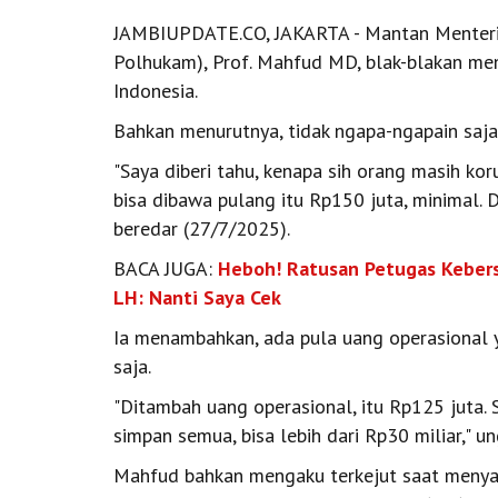
JAMBIUPDATE.CO, JAKARTA - Mantan Menteri 
Polhukam), Prof. Mahfud MD, blak-blakan me
Indonesia.
Bahkan menurutnya, tidak ngapa-ngapain saja
"Saya diberi tahu, kenapa sih orang masih ko
bisa dibawa pulang itu Rp150 juta, minimal. 
beredar (27/7/2025).
BACA JUGA:
Heboh! Ratusan Petugas Kebers
LH: Nanti Saya Cek
Ia menambahkan, ada pula uang operasional ya
saja.
"Ditambah uang operasional, itu Rp125 juta. S
simpan semua, bisa lebih dari Rp30 miliar," u
Mahfud bahkan mengaku terkejut saat menyada