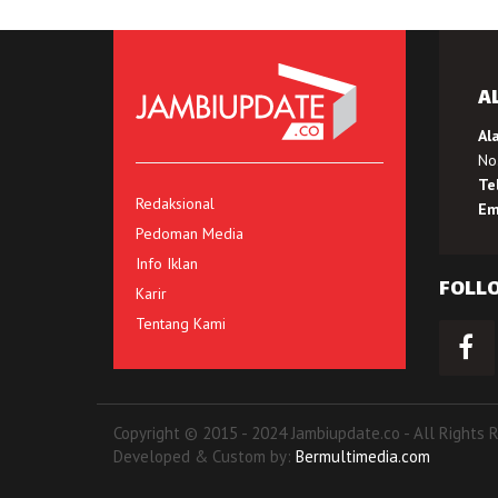
A
Al
No.
Te
Redaksional
Em
Pedoman Media
Info Iklan
FOLL
Karir
Tentang Kami
Copyright © 2015 - 2024 Jambiupdate.co - All Rights 
Developed & Custom by:
Bermultimedia.com