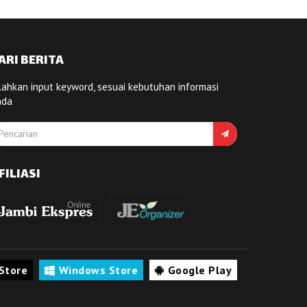
ARI BERITA
lahkan input keyword, sesuai kebutuhan informasi
nda
FILIASI
Store
Windows Store
Google Play