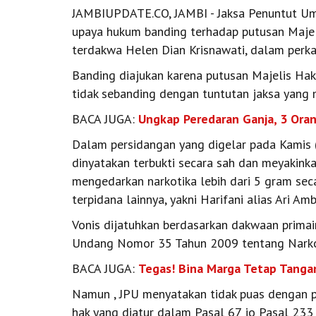
JAMBIUPDATE.CO, JAMBI - Jaksa Penuntut Um
upaya hukum banding terhadap putusan Majel
terdakwa Helen Dian Krisnawati, dalam perkar
Banding diajukan karena putusan Majelis Ha
tidak sebanding dengan tuntutan jaksa yang 
BACA JUGA:
Ungkap Peredaran Ganja, 3 Oran
Dalam persidangan yang digelar pada Kamis 
dinyatakan terbukti secara sah dan meyakink
mengedarkan narkotika lebih dari 5 gram se
terpidana lainnya, yakni Harifani alias Ari Am
Vonis dijatuhkan berdasarkan dakwaan primai
Undang Nomor 35 Tahun 2009 tentang Narko
BACA JUGA:
Tegas! Bina Marga Tetap Tangan
Namun , JPU menyatakan tidak puas dengan 
hak yang diatur dalam Pasal 67 jo Pasal 233