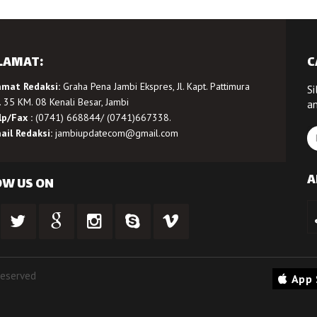
LAMAT:
C
amat Redaksi:
Graha Pena Jambi Ekspres, Jl. Kapt. Pattimura
Si
 35 KM. 08 Kenali Besar, Jambi
a
lp/Fax :
(0741) 668844/ (0741)667338.
ail Redaksi:
jambiupdatecom@gmail.com
A
OW US ON
Reserved
App 