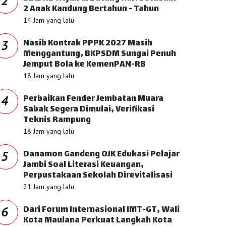
2
2 Anak Kandung Bertahun - Tahun
14 Jam yang lalu
Nasib Kontrak PPPK 2027 Masih
3
Menggantung, BKPSDM Sungai Penuh
Jemput Bola ke KemenPAN-RB
18 Jam yang lalu
Perbaikan Fender Jembatan Muara
4
Sabak Segera Dimulai, Verifikasi
Teknis Rampung
18 Jam yang lalu
Danamon Gandeng OJK Edukasi Pelajar
5
Jambi Soal Literasi Keuangan,
Perpustakaan Sekolah Direvitalisasi
21 Jam yang lalu
Dari Forum Internasional IMT-GT, Wali
6
Kota Maulana Perkuat Langkah Kota