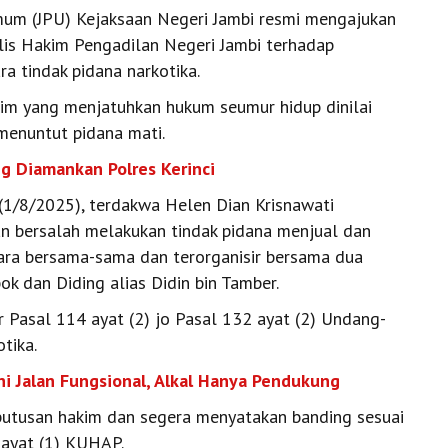
um (JPU) Kejaksaan Negeri Jambi resmi mengajukan
is Hakim Pengadilan Negeri Jambi terhadap
a tindak pidana narkotika.
kim yang menjatuhkan hukum seumur hidup dinilai
menuntut pidana mati.
g Diamankan Polres Kerinci
(1/8/2025), terdakwa Helen Dian Krisnawati
an bersalah melakukan tindak pidana menjual dan
cara bersama-sama dan terorganisir bersama dua
bok dan Diding alias Didin bin Tamber.
r Pasal 114 ayat (2) jo Pasal 132 ayat (2) Undang-
tika.
i Jalan Fungsional, Alkal Hanya Pendukung
putusan hakim dan segera menyatakan banding sesuai
 ayat (1) KUHAP.