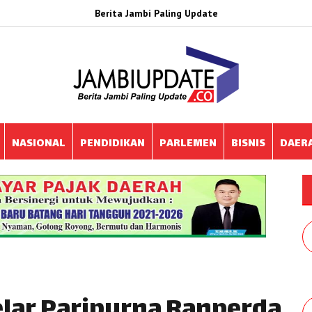
Berita Jambi Paling Update
NASIONAL
PENDIDIKAN
PARLEMEN
BISNIS
DAER
lar Paripurna Ranperda