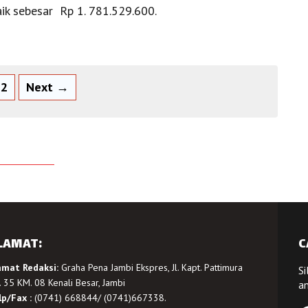
ik sebesar Rp 1. 781.529.600.
2
Next →
LAMAT:
C
amat Redaksi:
Graha Pena Jambi Ekspres, Jl. Kapt. Pattimura
Si
 35 KM. 08 Kenali Besar, Jambi
a
lp/Fax :
(0741) 668844/ (0741)667338.