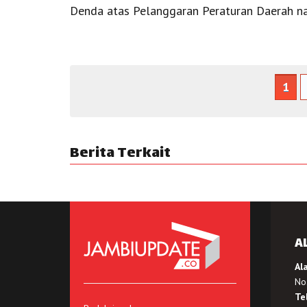
Denda atas Pelanggaran Peraturan Daerah na
1
Berita Terkait
A
Al
No.
Te