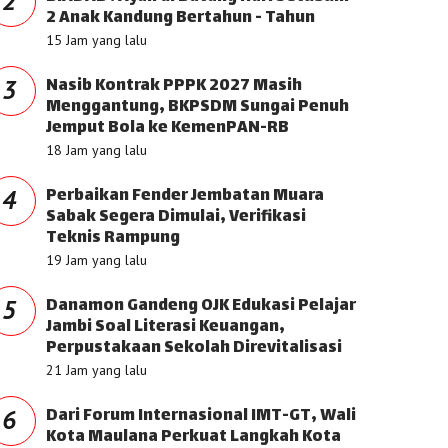
2
2 Anak Kandung Bertahun - Tahun
15 Jam yang lalu
Nasib Kontrak PPPK 2027 Masih
3
Menggantung, BKPSDM Sungai Penuh
Jemput Bola ke KemenPAN-RB
18 Jam yang lalu
Perbaikan Fender Jembatan Muara
4
Sabak Segera Dimulai, Verifikasi
Teknis Rampung
19 Jam yang lalu
Danamon Gandeng OJK Edukasi Pelajar
5
Jambi Soal Literasi Keuangan,
Perpustakaan Sekolah Direvitalisasi
21 Jam yang lalu
Dari Forum Internasional IMT-GT, Wali
6
Kota Maulana Perkuat Langkah Kota