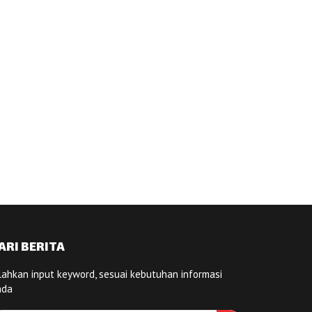
ARI BERITA
lahkan input keyword, sesuai kebutuhan informasi
nda