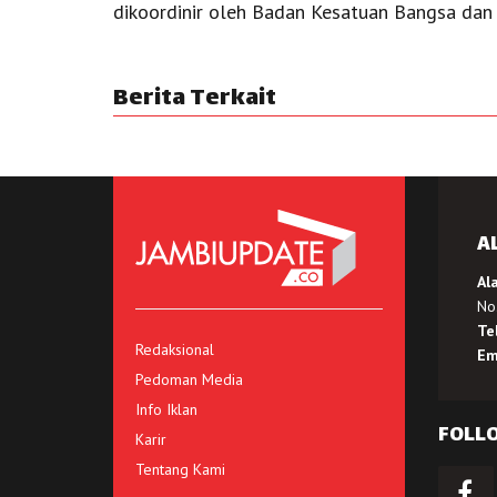
dikoordinir oleh Badan Kesatuan Bangsa dan P
Berita Terkait
A
Al
No.
Te
Redaksional
Em
Pedoman Media
Info Iklan
FOLL
Karir
Tentang Kami