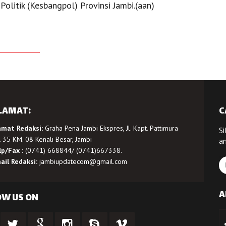
olitik (Kesbangpol) Provinsi Jambi.(aan)
LAMAT:
C
amat Redaksi:
Graha Pena Jambi Ekspres, Jl. Kapt. Pattimura
Si
 35 KM. 08 Kenali Besar, Jambi
a
lp/Fax :
(0741) 668844/ (0741)667338.
ail Redaksi:
jambiupdatecom@gmail.com
A
OW US ON