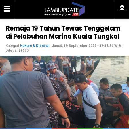
Remaja 19 Tahun Tewas Tenggelam
di Pelabuhan Marina Kuala Tungkal
Kategori
Hukum & Kriminal
-
Jumat, 19 September 2025 - 19:18:36 WIB
|
Dibaca:
29675