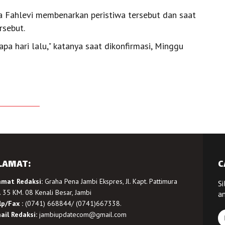
a Fahlevi membenarkan peristiwa tersebut dan saat
rsebut.
pa hari lalu," katanya saat dikonfirmasi, Minggu
LAMAT:
C
amat Redaksi:
Graha Pena Jambi Ekspres, Jl. Kapt. Pattimura
Si
 35 KM. 08 Kenali Besar, Jambi
a
lp/Fax :
(0741) 668844/ (0741)667338.
ail Redaksi:
jambiupdatecom@gmail.com