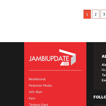
1
2
3
A
Al
No.
Te
Redaksional
Em
Pedoman Media
Info Iklan
FOLL
Karir
Tentang Kami