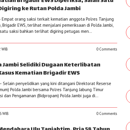
atian Brigadir EWS Diperiksa, Salah Satu
igiring ke Rutan Polda Jambi
 Empat orang saksi terkait kematian anggota Polres Tanjung
, Brigadir EWS, terlihat menjalani pemeriksaan di Polda Jambi,
satu saksi bahkan terlihat digiring petugas men...
2 WIB
0 Comments
 Jambi Selidiki Dugaan Keterlibatan
asus Kematian Brigadir EWS
Selain penyelidikan yang kini ditangani Direktorat Reserse
imum) Polda Jambi bersama Polres Tanjung Jabung Timur
esi dan Pengamanan (Bidpropam) Polda Jambi juga di...
56 WIB
0 Comments
endahara Ulu Tanjabtim, Pria 58 Tahun