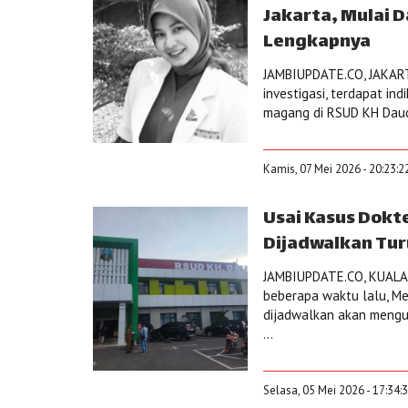
Jakarta, Mulai D
Lengkapnya
JAMBIUPDATE.CO, JAKART
investigasi, terdapat ind
magang di RSUD KH Daud 
Kamis, 07 Mei 2026 - 20:23:2
Usai Kasus Dokte
Dijadwalkan Tur
JAMBIUPDATE.CO, KUALAT
beberapa waktu lalu, Men
dijadwalkan akan mengu
...
Selasa, 05 Mei 2026 - 17:34: