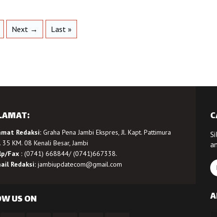
Next →
Last »
LAMAT:
C
amat Redaksi:
Graha Pena Jambi Ekspres, Jl. Kapt. Pattimura
Si
 35 KM. 08 Kenali Besar, Jambi
a
lp/Fax :
(0741) 668844/ (0741)667338.
ail Redaksi:
jambiupdatecom@gmail.com
A
OW US ON