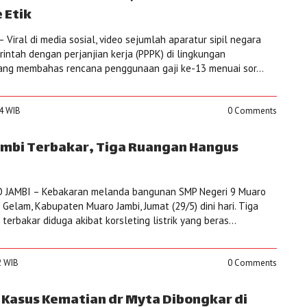
 Etik
Viral di media sosial, video sejumlah aparatur sipil negara
intah dengan perjanjian kerja (PPPK) di lingkungan
ang membahas rencana penggunaan gaji ke-13 menuai sor...
34 WIB
0 Comments
mbi Terbakar, Tiga Ruangan Hangus
 JAMBI – Kebakaran melanda bangunan SMP Negeri 9 Muaro
Gelam, Kabupaten Muaro Jambi, Jumat (29/5) dini hari. Tiga
erbakar diduga akibat korsleting listrik yang beras...
2 WIB
0 Comments
i Kasus Kematian dr Myta Dibongkar di