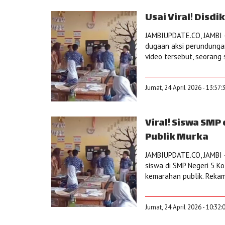
Usai Viral! Disd
JAMBIUPDATE.CO, JAMBI –
dugaan aksi perundungan 
video tersebut, seorang
Jumat, 24 April 2026 - 13:57
Viral! Siswa SMP
Publik Murka
JAMBIUPDATE.CO, JAMBI –
siswa di SMP Negeri 5 K
kemarahan publik. Rekam
Jumat, 24 April 2026 - 10:32