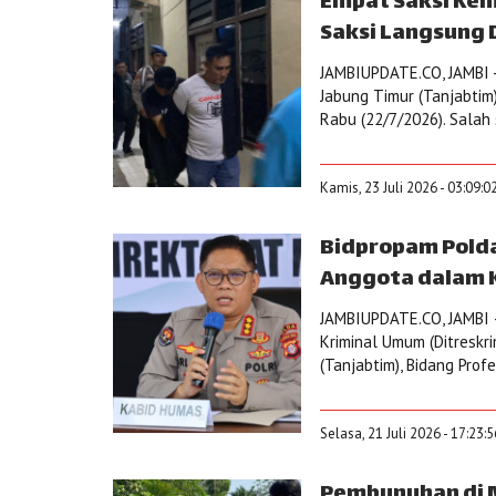
Empat Saksi Kem
Saksi Langsung D
JAMBIUPDATE.CO, JAMBI -
Jabung Timur (Tanjabtim)
Rabu (22/7/2026). Salah 
Kamis, 23 Juli 2026 - 03:09:0
Bidpropam Polda
Anggota dalam K
JAMBIUPDATE.CO, JAMBI – 
Kriminal Umum (Ditreskr
(Tanjabtim), Bidang Prof
Selasa, 21 Juli 2026 - 17:23:
Pembunuhan di M