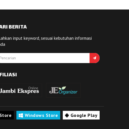
ARI BERITA
lahkan input keyword, sesuai kebutuhan informasi
nda
FILIASI
Store
Windows Store
Google Play