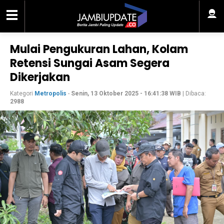
Mulai Pengukuran Lahan, Kolam
Retensi Sungai Asam Segera
Dikerjakan
Kategori
Metropolis
-
Senin, 13 Oktober 2025 - 16:41:38 WIB
| Dibaca:
2988