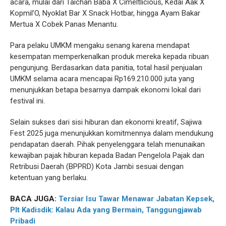
acara, mulai dari Taichan Baba X Cimeltlicious, Kedai Aak X
Kopmil’O, Nyoklat Bar X Snack Hotbar, hingga Ayam Bakar
Mertua X Cobek Panas Menantu.
Para pelaku UMKM mengaku senang karena mendapat
kesempatan memperkenalkan produk mereka kepada ribuan
pengunjung. Berdasarkan data panitia, total hasil penjualan
UMKM selama acara mencapai Rp169.210.000 juta yang
menunjukkan betapa besarnya dampak ekonomi lokal dari
festival ini.
Selain sukses dari sisi hiburan dan ekonomi kreatif, Sajiwa
Fest 2025 juga menunjukkan komitmennya dalam mendukung
pendapatan daerah. Pihak penyelenggara telah menunaikan
kewajiban pajak hiburan kepada Badan Pengelola Pajak dan
Retribusi Daerah (BPPRD) Kota Jambi sesuai dengan
ketentuan yang berlaku.
BACA JUGA:
Tersiar Isu Tawar Menawar Jabatan Kepsek,
Plt Kadisdik: Kalau Ada yang Bermain, Tanggungjawab
Pribadi