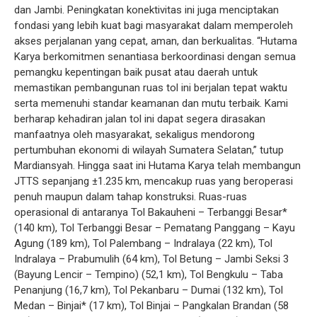
dan Jambi. Peningkatan konektivitas ini juga menciptakan
fondasi yang lebih kuat bagi masyarakat dalam memperoleh
akses perjalanan yang cepat, aman, dan berkualitas. “Hutama
Karya berkomitmen senantiasa berkoordinasi dengan semua
pemangku kepentingan baik pusat atau daerah untuk
memastikan pembangunan ruas tol ini berjalan tepat waktu
serta memenuhi standar keamanan dan mutu terbaik. Kami
berharap kehadiran jalan tol ini dapat segera dirasakan
manfaatnya oleh masyarakat, sekaligus mendorong
pertumbuhan ekonomi di wilayah Sumatera Selatan,” tutup
Mardiansyah. Hingga saat ini Hutama Karya telah membangun
JTTS sepanjang ±1.235 km, mencakup ruas yang beroperasi
penuh maupun dalam tahap konstruksi. Ruas-ruas
operasional di antaranya Tol Bakauheni – Terbanggi Besar*
(140 km), Tol Terbanggi Besar – Pematang Panggang – Kayu
Agung (189 km), Tol Palembang – Indralaya (22 km), Tol
Indralaya – Prabumulih (64 km), Tol Betung – Jambi Seksi 3
(Bayung Lencir – Tempino) (52,1 km), Tol Bengkulu – Taba
Penanjung (16,7 km), Tol Pekanbaru – Dumai (132 km), Tol
Medan – Binjai* (17 km), Tol Binjai – Pangkalan Brandan (58