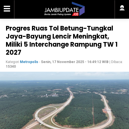
Progres Ruas Tol Betung-Tungkal
Jaya-Bayung Lencir Meningkat,
Miliki 5 Interchange Rampung TW 1
2027
Kategori
Metropolis
-
Senin, 17 November 2025 - 16:49:12 WIB
| Dibaca:
15340