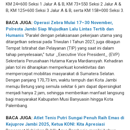
KM 24+600 Seksi 1 Jalur A & B, KM 73+550 Seksi 2 Jalur A &
B, KM 125+600 Seksi 3 Jalur A & B, serta KM 158+000 Seksi 3.
BACA JUGA:
Operasi Zebra Mulai 17–30 November,
Polresta Jambi Siap Wujudkan Lalu Lintas Tertib dan
Humanis
“Paralel dengan pelaksanaan pekerjaan utama yang
ditargetkan selesai pada Triwulan I Tahun 2027, juga dibagun
Tempat Istirahat dan Pelayanan (TIP) yang saat ini dalam
tahap penyelesaian,” tutur _Executive Vice President_ (EVP)
Sekretaris Perusahaan Hutama Karya Mardiansyah. Kehadiran
jalan tol ini diharapkan memperkuat konektivitas dan
mempercepat mobilitas masyarakat di Sumatera Selatan.
Dengan panjang 170,73 km, waktu tempuh dari Kota Jambi
menuju Betung yang semula sekitar 6 jam dapat dipersingkat
menjadi hanya 2 jam, sehingga memberikan manfaat langsung
bagi masyarakat Kabupaten Musi Banyuasin hingga Kota
Palembang.
BACA JUGA:
Atlet Tenis Putri Sungai Penuh Raih Emas di
Kejuprov Jambi 2025, Ketua KONI: Kita Apresiasi