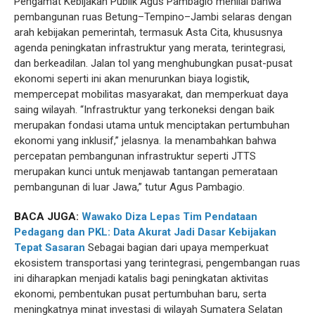
Pengamat Kebijakan Publik Agus Pambagio menilai bahwa
pembangunan ruas Betung–Tempino–Jambi selaras dengan
arah kebijakan pemerintah, termasuk Asta Cita, khususnya
agenda peningkatan infrastruktur yang merata, terintegrasi,
dan berkeadilan. Jalan tol yang menghubungkan pusat-pusat
ekonomi seperti ini akan menurunkan biaya logistik,
mempercepat mobilitas masyarakat, dan memperkuat daya
saing wilayah. “Infrastruktur yang terkoneksi dengan baik
merupakan fondasi utama untuk menciptakan pertumbuhan
ekonomi yang inklusif,” jelasnya. Ia menambahkan bahwa
percepatan pembangunan infrastruktur seperti JTTS
merupakan kunci untuk menjawab tantangan pemerataan
pembangunan di luar Jawa,” tutur Agus Pambagio.
BACA JUGA:
Wawako Diza Lepas Tim Pendataan
Pedagang dan PKL: Data Akurat Jadi Dasar Kebijakan
Tepat Sasaran
Sebagai bagian dari upaya memperkuat
ekosistem transportasi yang terintegrasi, pengembangan ruas
ini diharapkan menjadi katalis bagi peningkatan aktivitas
ekonomi, pembentukan pusat pertumbuhan baru, serta
meningkatnya minat investasi di wilayah Sumatera Selatan