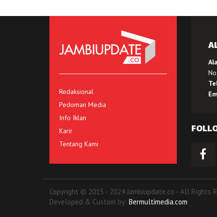
A
Al
No.
Te
Redaksional
Em
Pedoman Media
Info Iklan
FOLL
Karir
Tentang Kami
Copyright © 2015 - 2024 Jambiupdate.co - All Rights 
Developed & Custom by:
Bermultimedia.com