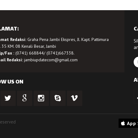
LAMAT:
C
amat Redaksi:
Graha Pena Jambi Ekspres, Jl. Kapt. Pattimura
Si
 35 KM. 08 Kenali Besar, Jambi
a
lp/Fax :
(0741) 668844/ (0741)667338.
ail Redaksi:
jambiupdatecom@gmail.com
A
OW US ON
Reserved
App 