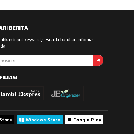
ARI BERITA
lahkan input keyword, sesuai kebutuhan informasi
nda
FILIASI
Store
Windows Store
Google Play