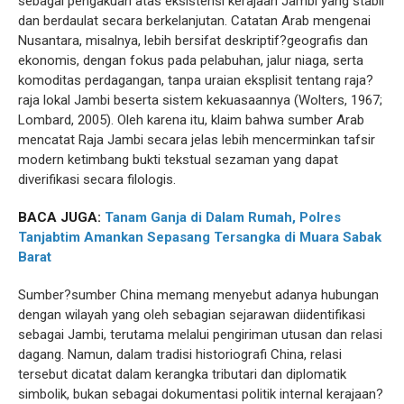
sebagai pengakuan atas eksistensi kerajaan Jambi yang stabil
dan berdaulat secara berkelanjutan. Catatan Arab mengenai
Nusantara, misalnya, lebih bersifat deskriptif?geografis dan
ekonomis, dengan fokus pada pelabuhan, jalur niaga, serta
komoditas perdagangan, tanpa uraian eksplisit tentang raja?
raja lokal Jambi beserta sistem kekuasaannya (Wolters, 1967;
Lombard, 2005). Oleh karena itu, klaim bahwa sumber Arab
mencatat Raja Jambi secara jelas lebih mencerminkan tafsir
modern ketimbang bukti tekstual sezaman yang dapat
diverifikasi secara filologis.
BACA JUGA:
Tanam Ganja di Dalam Rumah, Polres
Tanjabtim Amankan Sepasang Tersangka di Muara Sabak
Barat
Sumber?sumber China memang menyebut adanya hubungan
dengan wilayah yang oleh sebagian sejarawan diidentifikasi
sebagai Jambi, terutama melalui pengiriman utusan dan relasi
dagang. Namun, dalam tradisi historiografi China, relasi
tersebut dicatat dalam kerangka tributari dan diplomatik
simbolik, bukan sebagai dokumentasi politik internal kerajaan?