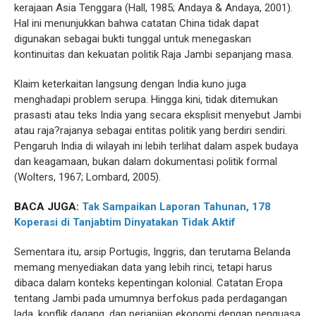
kerajaan Asia Tenggara (Hall, 1985; Andaya & Andaya, 2001).
Hal ini menunjukkan bahwa catatan China tidak dapat
digunakan sebagai bukti tunggal untuk menegaskan
kontinuitas dan kekuatan politik Raja Jambi sepanjang masa.
Klaim keterkaitan langsung dengan India kuno juga
menghadapi problem serupa. Hingga kini, tidak ditemukan
prasasti atau teks India yang secara eksplisit menyebut Jambi
atau raja?rajanya sebagai entitas politik yang berdiri sendiri.
Pengaruh India di wilayah ini lebih terlihat dalam aspek budaya
dan keagamaan, bukan dalam dokumentasi politik formal
(Wolters, 1967; Lombard, 2005).
BACA JUGA:
Tak Sampaikan Laporan Tahunan, 178
Koperasi di Tanjabtim Dinyatakan Tidak Aktif
Sementara itu, arsip Portugis, Inggris, dan terutama Belanda
memang menyediakan data yang lebih rinci, tetapi harus
dibaca dalam konteks kepentingan kolonial. Catatan Eropa
tentang Jambi pada umumnya berfokus pada perdagangan
lada, konflik dagang, dan perjanjian ekonomi dengan penguasa