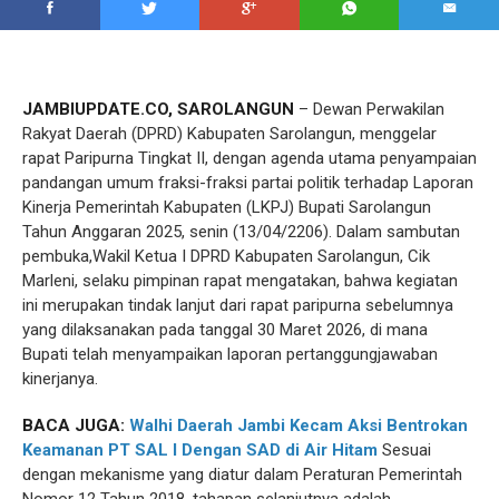
JAMBIUPDATE.CO, SAROLANGUN
– Dewan Perwakilan
Rakyat Daerah (DPRD) Kabupaten Sarolangun, menggelar
rapat Paripurna Tingkat II, dengan agenda utama penyampaian
pandangan umum fraksi-fraksi partai politik terhadap Laporan
Kinerja Pemerintah Kabupaten (LKPJ) Bupati Sarolangun
Tahun Anggaran 2025, senin (13/04/2206). Dalam sambutan
pembuka,Wakil Ketua I DPRD Kabupaten Sarolangun, Cik
Marleni, selaku pimpinan rapat mengatakan, bahwa kegiatan
ini merupakan tindak lanjut dari rapat paripurna sebelumnya
yang dilaksanakan pada tanggal 30 Maret 2026, di mana
Bupati telah menyampaikan laporan pertanggungjawaban
kinerjanya.
BACA JUGA:
Walhi Daerah Jambi Kecam Aksi Bentrokan
Keamanan PT SAL I Dengan SAD di Air Hitam
Sesuai
dengan mekanisme yang diatur dalam Peraturan Pemerintah
Nomor 12 Tahun 2018, tahapan selanjutnya adalah