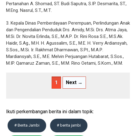
Pertanahan A. Shomad, ST. Budi Saputra, S.IP. Desmarita, ST.,
M.Eng. Nasrul, S.T., Μ.Τ.
3. Kepala Dinas Pemberdayaan Perempuan, Perlindungan Anak
dan Pengendalian Penduduk Drs. Amidy, M.Si. Drs. Atma Jaya,
M.Si. Dr. Novita Erlinda, S.E., Μ.Α.Ρ. Dr. Rini Rosa S.E., M.S.Ak.
Haidir, S.Ag., M.H. H. Agussalim, S.E., M.E. H. Verry Ardiansyah,
S.Sos., M.Si. Ir. Rakhmat Dharmawan, S.Pt., Μ.Α.Ρ.
Mardiansyah, S.E., M.E. Melvin Perjuangan Hutabarat, S.Sos.,
M.IP. Qamaruz Zaman, S.E., M.M. Rino Oetami, S.Kom., M.M.
1
Next →
Ikuti perkembangan berita ini dalam topik:
# Berita Jambi
# berita jambi