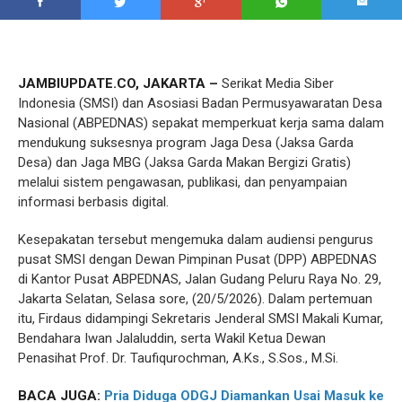
JAMBIUPDATE.CO, JAKARTA –
Serikat Media Siber
Indonesia (SMSI) dan Asosiasi Badan Permusyawaratan Desa
Nasional (ABPEDNAS) sepakat memperkuat kerja sama dalam
mendukung suksesnya program Jaga Desa (Jaksa Garda
Desa) dan Jaga MBG (Jaksa Garda Makan Bergizi Gratis)
melalui sistem pengawasan, publikasi, dan penyampaian
informasi berbasis digital.
Kesepakatan tersebut mengemuka dalam audiensi pengurus
pusat SMSI dengan Dewan Pimpinan Pusat (DPP) ABPEDNAS
di Kantor Pusat ABPEDNAS, Jalan Gudang Peluru Raya No. 29,
Jakarta Selatan, Selasa sore, (20/5/2026). Dalam pertemuan
itu, Firdaus didampingi Sekretaris Jenderal SMSI Makali Kumar,
Bendahara Iwan Jalaluddin, serta Wakil Ketua Dewan
Penasihat Prof. Dr. Taufiqurochman, A.Ks., S.Sos., M.Si.
BACA JUGA:
Pria Diduga ODGJ Diamankan Usai Masuk ke