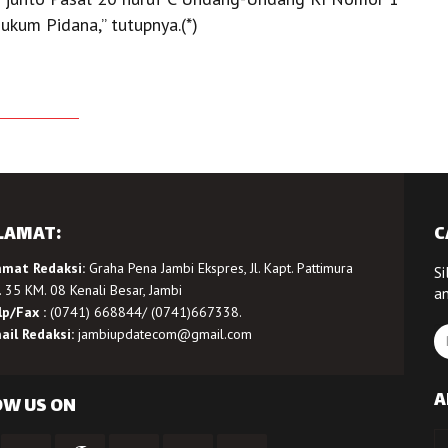
kum Pidana,” tutupnya.(*)
LAMAT:
C
amat Redaksi:
Graha Pena Jambi Ekspres, Jl. Kapt. Pattimura
Si
 35 KM. 08 Kenali Besar, Jambi
a
lp/Fax :
(0741) 668844/ (0741)667338.
ail Redaksi:
jambiupdatecom@gmail.com
A
OW US ON