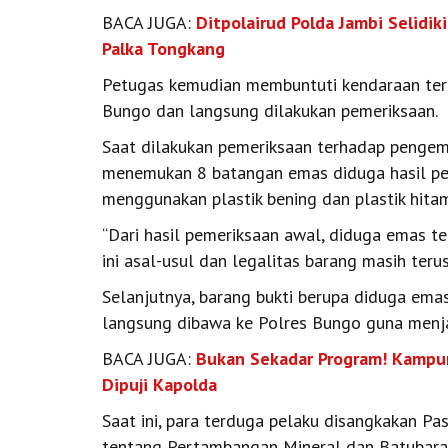
BACA JUGA:
Ditpolairud Polda Jambi Selidik
Palka Tongkang
Petugas kemudian membuntuti kendaraan ters
Bungo dan langsung dilakukan pemeriksaan.
Saat dilakukan pemeriksaan terhadap pengemu
menemukan 8 batangan emas diduga hasil pe
menggunakan plastik bening dan plastik hita
“Dari hasil pemeriksaan awal, diduga emas te
ini asal-usul dan legalitas barang masih teru
Selanjutnya, barang bukti berupa diduga ema
langsung dibawa ke Polres Bungo guna menjal
BACA JUGA:
Bukan Sekadar Program! Kampun
Dipuji Kapolda
Saat ini, para terduga pelaku disangkakan 
tentang Pertambangan Mineral dan Batubara