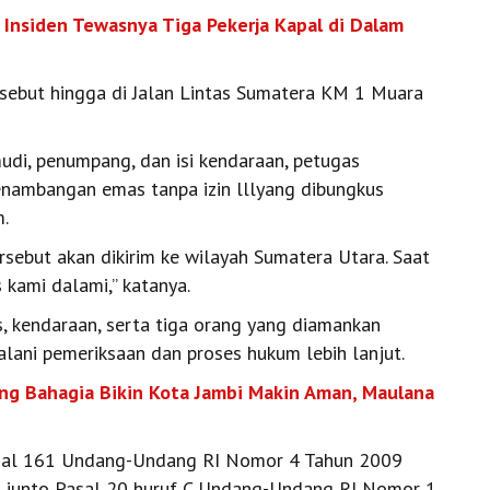
i Insiden Tewasnya Tiga Pekerja Kapal di Dalam
ebut hingga di Jalan Lintas Sumatera KM 1 Muara
di, penumpang, dan isi kendaraan, petugas
nambangan emas tanpa izin lllyang dibungkus
m.
rsebut akan dikirim ke wilayah Sumatera Utara. Saat
s kami dalami,” katanya.
s, kendaraan, serta tiga orang yang diamankan
ani pemeriksaan dan proses hukum lebih lanjut.
g Bahagia Bikin Kota Jambi Makin Aman, Maulana
Pasal 161 Undang-Undang RI Nomor 4 Tahun 2009
 junto Pasal 20 huruf C Undang-Undang RI Nomor 1