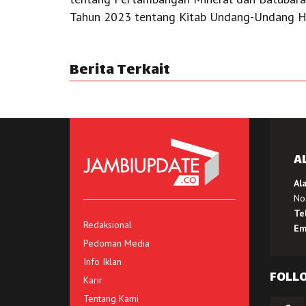
Tahun 2023 tentang Kitab Undang-Undang Hu
Berita Terkait
A
Al
No.
Te
Redaksional
Em
Pedoman Media
Info Iklan
FOLL
Karir
Tentang Kami