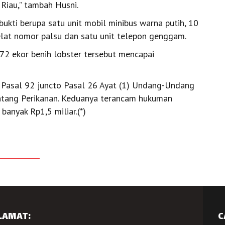
Riau,” tambah Husni.
ukti berupa satu unit mobil minibus warna putih, 10
pelat nomor palsu dan satu unit telepon genggam.
872 ekor benih lobster tersebut mencapai
t Pasal 92 juncto Pasal 26 Ayat (1) Undang-Undang
ntang Perikanan. Keduanya terancam hukuman
banyak Rp1,5 miliar.(*)
LAMAT:
C