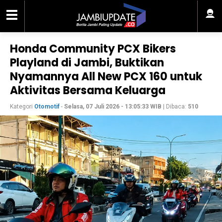
Honda Community PCX Bikers
Playland di Jambi, Buktikan
Nyamannya All New PCX 160 untuk
Aktivitas Bersama Keluarga
Kategori
Otomotif
-
Selasa, 07 Juli 2026 - 13:05:33 WIB
| Dibaca:
510