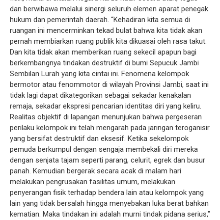
dan berwibawa melalui sinergi seluruh elemen aparat penegak
hukum dan pemerintah daerah. “Kehadiran kita semua di
ruangan ini mencerminkan tekad bulat bahwa kita tidak akan
pernah membiarkan ruang publik kita dikuasai oleh rasa takut.
Dan kita tidak akan memberikan ruang sekecil apapun bagi
berkembangnya tindakan destruktif di bumi Sepucuk Jambi
Sembilan Lurah yang kita cintai ini. Fenomena kelompok
bermotor atau fenommotor di wilayah Provinsi Jambi, saat ini
tidak lagi dapat dikategorikan sebagai sekadar kenakalan
remaja, sekadar ekspresi pencarian identitas diri yang keliru.
Realitas objektif di lapangan menunjukan bahwa pergeseran
perilaku kelompok ini telah mengarah pada jaringan teroganisir
yang bersifat destruktif dan eksesif. Ketika sekelompok
pemuda berkumpul dengan sengaja membekali diri mereka
dengan senjata tajam seperti parang, celurit, egrek dan busur
panah. Kemudian bergerak secara acak di malam hari
melakukan pengrusakan fasilitas umum, melakukan
penyerangan fisik terhadap bendera lain atau kelompok yang
lain yang tidak bersalah hingga menyebakan luka berat bahkan
kematian. Maka tindakan ini adalah murni tindak pidana serius,”