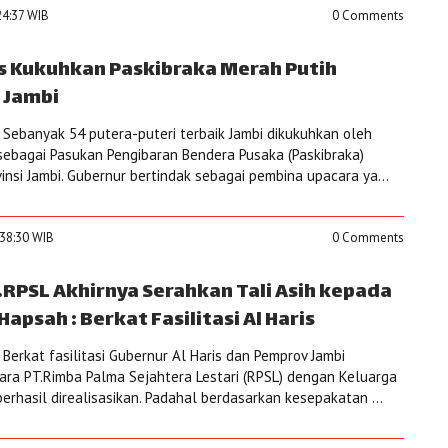
24:37 WIB
0 Comments
is Kukuhkan Paskibraka Merah Putih
 Jambi
Sebanyak 54 putera-puteri terbaik Jambi dikukuhkan oleh
 sebagai Pasukan Pengibaran Bendera Pusaka (Paskibraka)
insi Jambi. Gubernur bertindak sebagai pembina upacara ya...
:38:30 WIB
0 Comments
T.RPSL Akhirnya Serahkan Tali Asih kepada
apsah : Berkat Fasilitasi Al Haris
Berkat fasilitasi Gubernur Al Haris dan Pemprov Jambi
tara PT.Rimba Palma Sejahtera Lestari (RPSL) dengan Keluarga
rhasil direalisasikan. Padahal berdasarkan kesepakatan ...