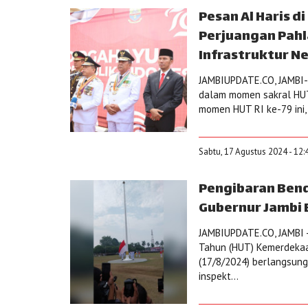
Pesan Al Haris d
Perjuangan Pah
Infrastruktur N
JAMBIUPDATE.CO, JAMBI- 
dalam momen sakral HUT 
momen HUT RI ke-79 ini, 
Sabtu, 17 Agustus 2024 - 12:
Pengibaran Bend
Gubernur Jambi 
JAMBIUPDATE.CO, JAMBI -
Tahun (HUT) Kemerdekaan
(17/8/2024) berlangsun
inspekt...