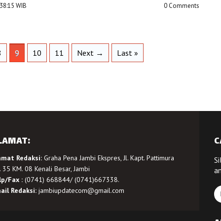
:38:15 WIB
0 Comments
8
9
10
11
Next →
Last »
LAMAT:
C
amat Redaksi:
Graha Pena Jambi Ekspres, Jl. Kapt. Pattimura
Si
 35 KM. 08 Kenali Besar, Jambi
a
lp/Fax :
(0741) 668844/ (0741)667338.
ail Redaksi:
jambiupdatecom@gmail.com