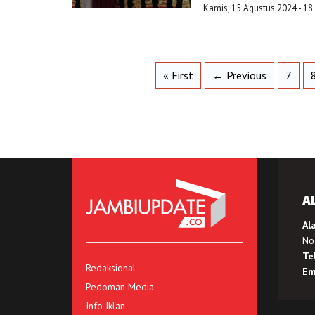
Kamis, 15 Agustus 2024 - 18
« First
← Previous
7
A
Al
No.
Te
Redaksional
Em
Pedoman Media
Info Iklan