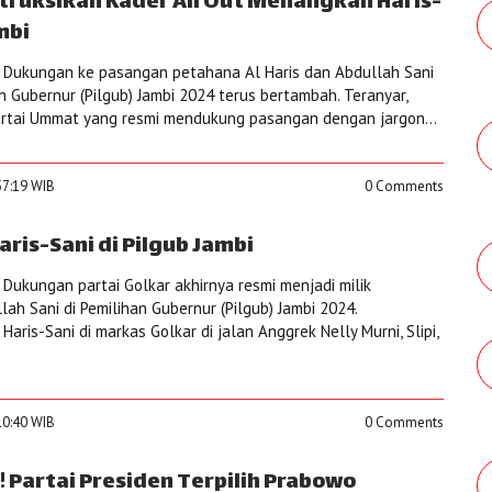
truksikan Kader All Out Menangkan Haris-
mbi
 Dukungan ke pasangan petahana Al Haris dan Abdullah Sani
n Gubernur (Pilgub) Jambi 2024 terus bertambah. Teranyar,
artai Ummat yang resmi mendukung pasangan dengan jargon...
57:19 WIB
0 Comments
ris-Sani di Pilgub Jambi
Dukungan partai Golkar akhirnya resmi menjadi milik
ah Sani di Pemilihan Gubernur (Pilgub) Jambi 2024.
Haris-Sani di markas Golkar di jalan Anggrek Nelly Murni, Slipi,
10:40 WIB
0 Comments
 Partai Presiden Terpilih Prabowo