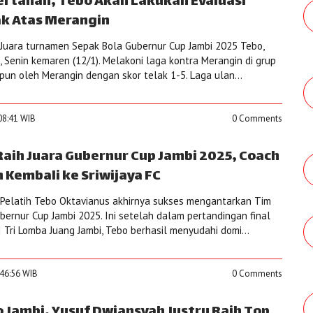
ertahan, Tebo Akan Lakukan Evaluasi
ak Atas Merangin
Juara turnamen Sepak Bola Gubernur Cup Jambi 2025 Tebo,
i, Senin kemaren (12/1). Melakoni laga kontra Merangin di grup
pun oleh Merangin dengan skor telak 1-5. Laga ulan...
:08:41 WIB
0 Comments
Raih Juara Gubernur Cup Jambi 2025, Coach
 Kembali ke Sriwijaya FC
Pelatih Tebo Oktavianus akhirnya sukses mengantarkan Tim
bernur Cup Jambi 2025. Ini setelah dalam pertandingan final
I Tri Lomba Juang Jambi, Tebo berhasil menyudahi domi...
:46:56 WIB
0 Comments
o Jambi, Yusuf Dwiansyah Justru Raih Top