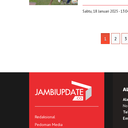
Sabtu, 18 Januari 2025 - 13:
1
2
3
A
Al
No.
Te
Redaksional
Em
Pedoman Media