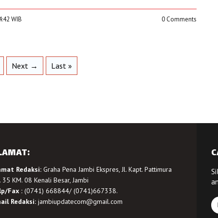
04:42 WIB
0 Comments
Next →
Last »
LAMAT:
C
amat Redaksi:
Graha Pena Jambi Ekspres, Jl. Kapt. Pattimura
Si
 35 KM. 08 Kenali Besar, Jambi
a
lp/Fax :
(0741) 668844/ (0741)667338.
ail Redaksi:
jambiupdatecom@gmail.com