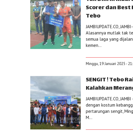
Scorer dan Best
Tebo
JAMBIUPDATE.CO, JAMBI- 
Alasannya mutlak tak te
semua laga yang dijalani
kemen...
Minggu, 19 Januari 2025 - 21
SENGIT ! Tebo Ra
Kalahkan Merang
JAMBIUPDATE.CO, JAMBI -
dengan kostum kebangg
pertarungan sengit, Min
M...