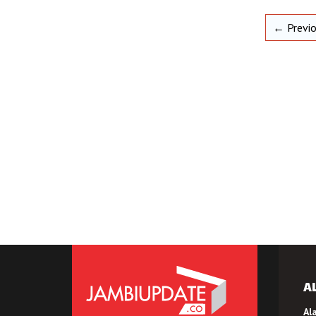
← Previ
A
Al