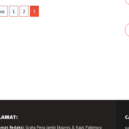
ous
1
2
3
LAMAT:
C
amat Redaksi:
Graha Pena Jambi Ekspres, Jl. Kapt. Pattimura
Si