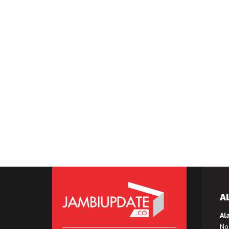
A
Al
No.