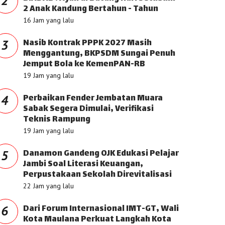
2
2 Anak Kandung Bertahun - Tahun
16 Jam yang lalu
Nasib Kontrak PPPK 2027 Masih
3
Menggantung, BKPSDM Sungai Penuh
Jemput Bola ke KemenPAN-RB
19 Jam yang lalu
Perbaikan Fender Jembatan Muara
4
Sabak Segera Dimulai, Verifikasi
Teknis Rampung
19 Jam yang lalu
Danamon Gandeng OJK Edukasi Pelajar
5
Jambi Soal Literasi Keuangan,
Perpustakaan Sekolah Direvitalisasi
22 Jam yang lalu
Dari Forum Internasional IMT-GT, Wali
6
Kota Maulana Perkuat Langkah Kota