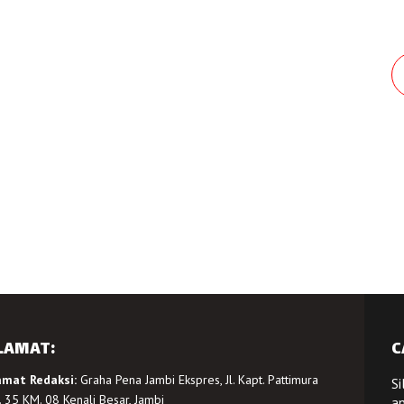
LAMAT:
C
amat Redaksi:
Graha Pena Jambi Ekspres, Jl. Kapt. Pattimura
Si
 35 KM. 08 Kenali Besar, Jambi
a