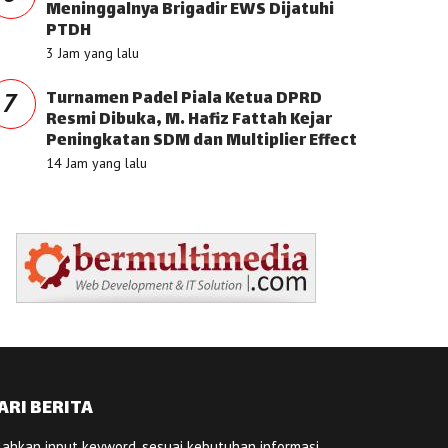
Meninggalnya Brigadir EWS Dijatuhi
PTDH
3 Jam yang lalu
Turnamen Padel Piala Ketua DPRD
7
Resmi Dibuka, M. Hafiz Fattah Kejar
Peningkatan SDM dan Multiplier Effect
14 Jam yang lalu
ARI BERITA
lahkan input keyword, sesuai kebutuhan informasi