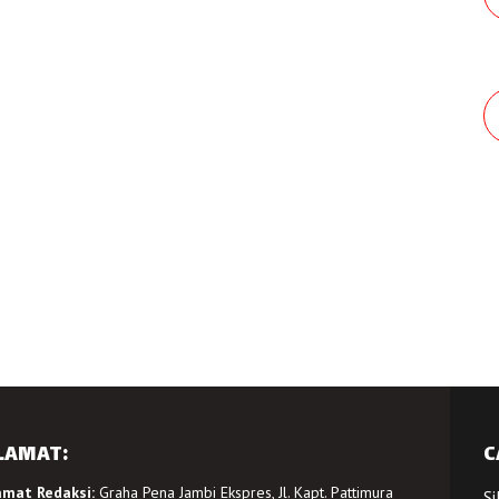
LAMAT:
C
amat Redaksi:
Graha Pena Jambi Ekspres, Jl. Kapt. Pattimura
Si