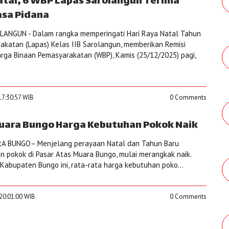
atal, 6 WBP Lapas Sarolangun Terima
sa Pidana
ANGUN - Dalam rangka memperingati Hari Raya Natal Tahun
katan (Lapas) Kelas IIB Sarolangun, memberikan Remisi
ga Binaan Pemasyarakatan (WBP), Kamis (25/12/2025) pagi,
17:30:57 WIB
0 Comments
uara Bungo Harga Kebutuhan Pokok Naik
 BUNGO– Menjelang perayaan Natal dan Tahun Baru
an pokok di Pasar Atas Muara Bungo, mulai merangkak naik.
 Kabupaten Bungo ini, rata-rata harga kebutuhan poko...
20:01:00 WIB
0 Comments