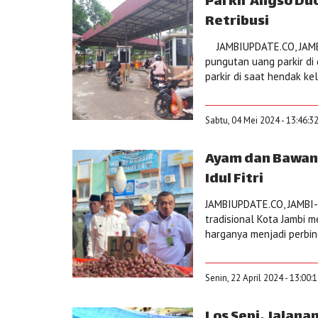
Parkir Angso Duo
Retribusi
JAMBIUPDATE.CO, JAMBI
pungutan uang parkir di
parkir di saat hendak ke
Sabtu, 04 Mei 2024 - 13:46:3
Ayam dan Bawan
Idul Fitri
JAMBIUPDATE.CO, JAMBI- P
tradisional Kota Jambi 
harganya menjadi perbinc
Senin, 22 April 2024 - 13:00:
Los Sepi, Jalana