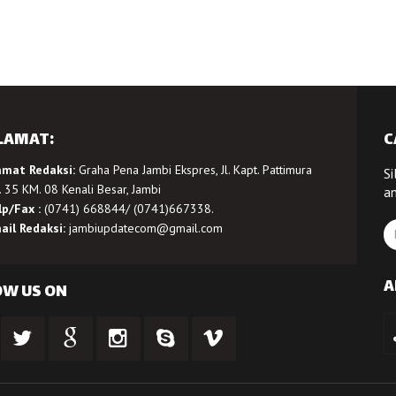
LAMAT:
C
amat Redaksi:
Graha Pena Jambi Ekspres, Jl. Kapt. Pattimura
Si
 35 KM. 08 Kenali Besar, Jambi
a
lp/Fax :
(0741) 668844/ (0741)667338.
ail Redaksi:
jambiupdatecom@gmail.com
A
OW US ON