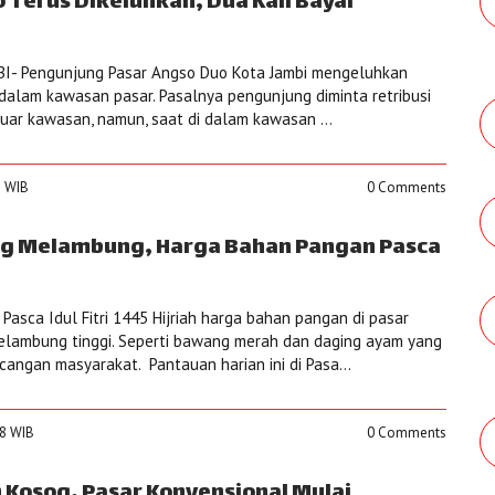
 Terus Dikeluhkan, Dua Kali Bayar
- Pengunjung Pasar Angso Duo Kota Jambi mengeluhkan
 dalam kawasan pasar. Pasalnya pengunjung diminta retribusi
luar kawasan, namun, saat di dalam kawasan ...
2 WIB
0 Comments
g Melambung, Harga Bahan Pangan Pasca
asca Idul Fitri 1445 Hijriah harga bahan pangan di pasar
melambung tinggi. Seperti bawang merah dan daging ayam yang
angan masyarakat. Pantauan harian ini di Pasa...
18 WIB
0 Comments
n Kosog, Pasar Konvensional Mulai