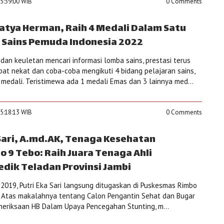
5:39:00 WIB
0 Comments
batya Herman, Raih 4 Medali Dalam Satu
 Sains Pemuda Indonesia 2022
dan keuletan mencari informasi lomba sains, prestasi terus
at nekat dan coba-coba mengikuti 4 bidang pelajaran sains,
dali. Teristimewa ada 1 medali Emas dan 3 lainnya med...
5:18:13 WIB
0 Comments
 Sari, A.md.AK, Tenaga Kesehatan
 9 Tebo: Raih Juara Tenaga Ahli
dik Teladan Provinsi Jambi
19, Putri Eka Sari langsung ditugaskan di Puskesmas Rimbo
. Atas makalahnya tentang Calon Pengantin Sehat dan Bugar
emeriksaan HB Dalam Upaya Pencegahan Stunting, m...