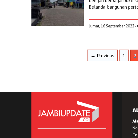
dengan berbagai bukti se
Belanda, bangunan perto
Jumat, 16 September 2022 - 
← Previous
1
2
A
Al
No.
Te