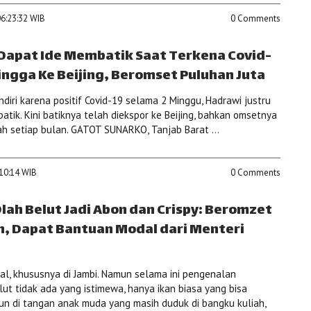
06:23:32 WIB
0 Comments
 Dapat Ide Membatik Saat Terkena Covid-
 Hingga Ke Beijing, Beromset Puluhan Juta
diri karena positif Covid-19 selama 2 Minggu, Hadrawi justru
tik. Kini batiknya telah diekspor ke Beijing, bahkan omsetnya
ah setiap bulan. GATOT SUNARKO, Tanjab Barat ...
:10:14 WIB
0 Comments
lah Belut Jadi Abon dan Crispy: Beromzet
an, Dapat Bantuan Modal dari Menteri
al, khususnya di Jambi. Namun selama ini pengenalan
ut tidak ada yang istimewa, hanya ikan biasa yang bisa
un di tangan anak muda yang masih duduk di bangku kuliah,