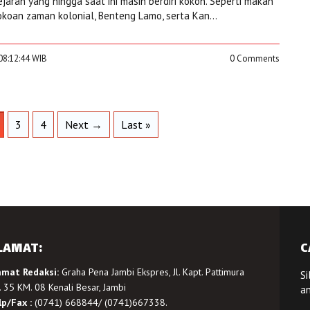
jarah yang hingga saat ini masih berdiri kokoh. Seperti makan
koan zaman kolonial, Benteng Lamo, serta Kan...
08:12:44 WIB
0 Comments
3
4
Next →
Last »
LAMAT:
C
amat Redaksi:
Graha Pena Jambi Ekspres, Jl. Kapt. Pattimura
Si
 35 KM. 08 Kenali Besar, Jambi
a
lp/Fax :
(0741) 668844/ (0741)667338.