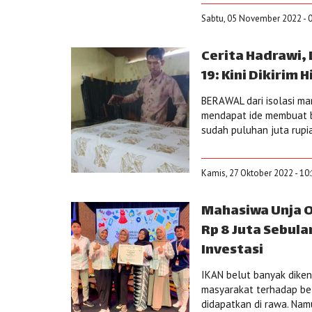
Sabtu, 05 November 2022 - 
Cerita Hadrawi,
19: Kini Dikirim
BERAWAL dari isolasi man
mendapat ide membuat ba
sudah puluhan juta rupi
Kamis, 27 Oktober 2022 - 10
Mahasiwa Unja O
Rp 8 Juta Sebul
Investasi
IKAN belut banyak diken
masyarakat terhadap bel
didapatkan di rawa. Nam