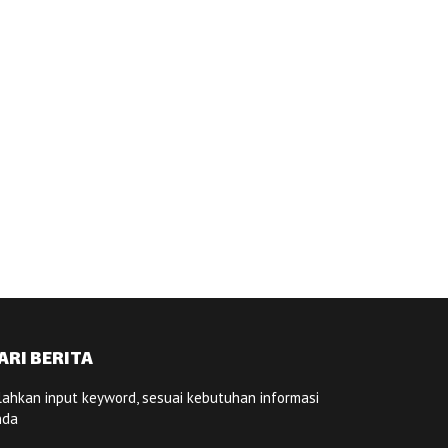
ARI BERITA
lahkan input keyword, sesuai kebutuhan informasi
nda