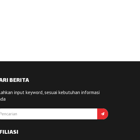
ARI BERITA
lahkan input keyword, sesuai kebutuhan informasi
nda
FILIASI