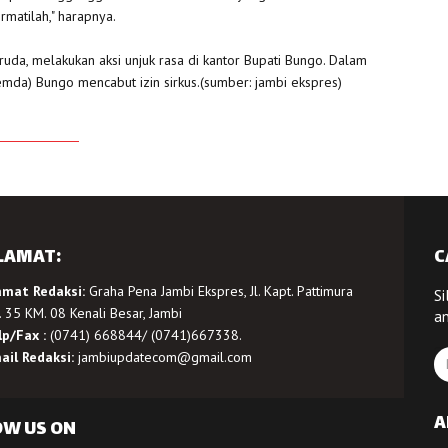
rmatilah," harapnya.
da, melakukan aksi unjuk rasa di kantor Bupati Bungo. Dalam
mda) Bungo mencabut izin sirkus.(sumber: jambi ekspres)
LAMAT:
C
amat Redaksi:
Graha Pena Jambi Ekspres, Jl. Kapt. Pattimura
Si
 35 KM. 08 Kenali Besar, Jambi
a
lp/Fax :
(0741) 668844/ (0741)667338.
ail Redaksi:
jambiupdatecom@gmail.com
A
OW US ON