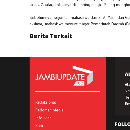
sirkus. "Apalagi lokasinya disamping masjid. Saling mengho
Sebelumnya, sejumlah mahasiswa dari STAI Yasni dan Garu
aksinya, mahasiswa menuntut agar Pemerintah Daerah (Pe
Berita Terkait
A
Al
No.
Te
Redaksional
Em
Pedoman Media
Info Iklan
FOLL
Karir