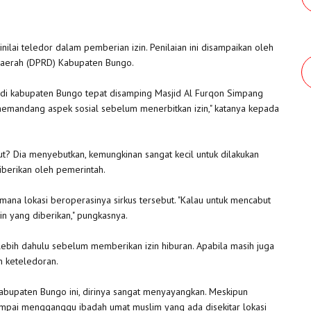
ai teledor dalam pemberian izin. Penilaian ini disampaikan oleh
 Daerah (DPRD) Kabupaten Bungo.
 di kabupaten Bungo tepat disamping Masjid Al Furqon Simpang
memandang aspek sosial sebelum menerbitkan izin," katanya kepada
but? Dia menyebutkan, kemungkinan sangat kecil untuk dilakukan
iberikan oleh pemerintah.
mana lokasi beroperasinya sirkus tersebut. "Kalau untuk mencabut
in yang diberikan," pungkasnya.
lebih dahulu sebelum memberikan izin hiburan. Apabila masih juga
an keteledoran.
abupaten Bungo ini, dirinya sangat menyayangkan. Meskipun
sampai mengganggu ibadah umat muslim yang ada disekitar lokasi