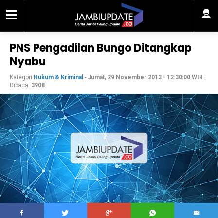
PNS Pengadilan Bungo Ditangkap
Nyabu
Kategori
Hukum & Kriminal
-
Jumat, 29 November 2013 - 12:30:00 WIB
|
Dibaca:
3908