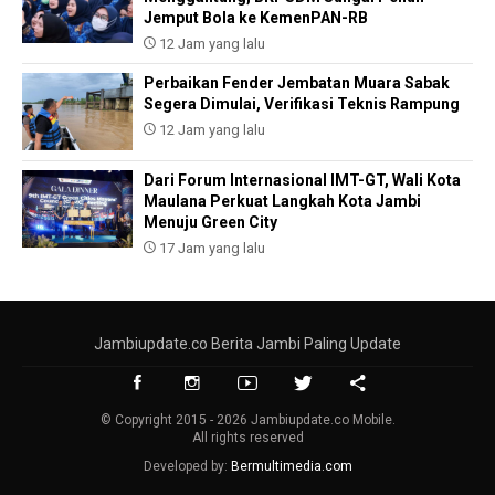
Jemput Bola ke KemenPAN-RB
12 Jam yang lalu
Perbaikan Fender Jembatan Muara Sabak
Segera Dimulai, Verifikasi Teknis Rampung
12 Jam yang lalu
Dari Forum Internasional IMT-GT, Wali Kota
Maulana Perkuat Langkah Kota Jambi
Menuju Green City
17 Jam yang lalu
Jambiupdate.co Berita Jambi Paling Update
© Copyright 2015 - 2026 Jambiupdate.co Mobile.
All rights reserved
Developed by:
Bermultimedia.com