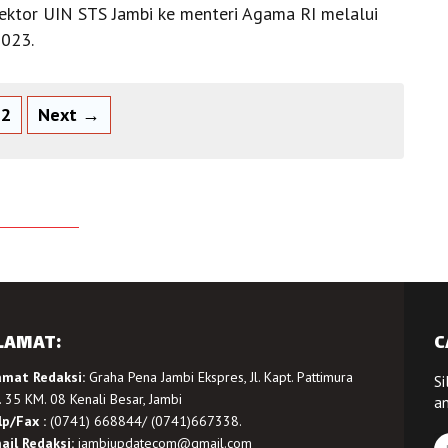
rektor UIN STS Jambi ke menteri Agama RI melalui
2023.
2
Next →
LAMAT:
C
amat Redaksi:
Graha Pena Jambi Ekspres, Jl. Kapt. Pattimura
Si
 35 KM. 08 Kenali Besar, Jambi
a
lp/Fax :
(0741) 668844/ (0741)667338.
ail Redaksi:
jambiupdatecom@gmail.com