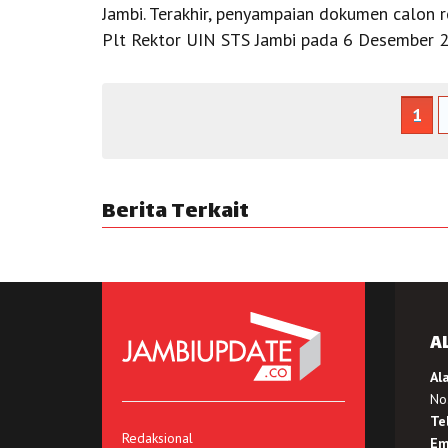
Jambi. Terakhir, penyampaian dokumen calon 
Plt Rektor UIN STS Jambi pada 6 Desember 
1
Berita Terkait
A
Al
No.
Te
Redaksional
Em