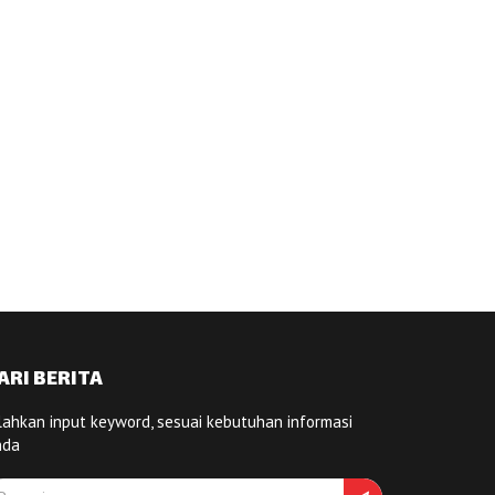
ARI BERITA
lahkan input keyword, sesuai kebutuhan informasi
nda