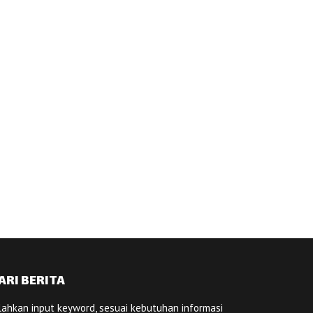
ARI BERITA
lahkan input keyword, sesuai kebutuhan informasi