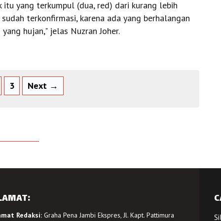
tu yang terkumpul (dua, red) dari kurang lebih
sudah terkonfirmasi, karena ada yang berhalangan
 yang hujan," jelas Nuzran Joher.
3
Next →
LAMAT:
C
amat Redaksi:
Graha Pena Jambi Ekspres, Jl. Kapt. Pattimura
Si