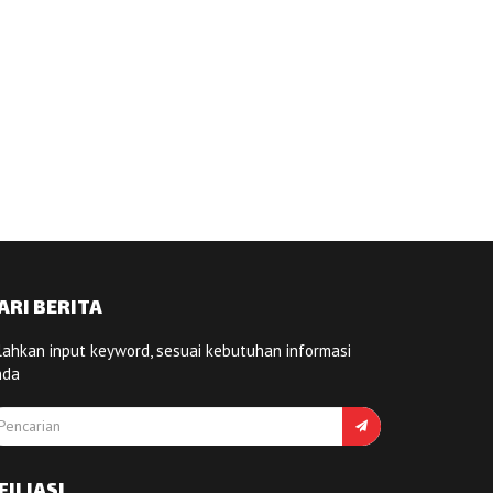
ARI BERITA
lahkan input keyword, sesuai kebutuhan informasi
nda
FILIASI