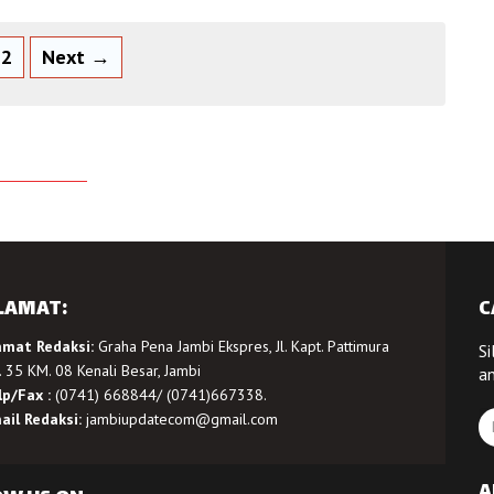
2
Next →
LAMAT:
C
amat Redaksi:
Graha Pena Jambi Ekspres, Jl. Kapt. Pattimura
Si
 35 KM. 08 Kenali Besar, Jambi
a
lp/Fax :
(0741) 668844/ (0741)667338.
ail Redaksi:
jambiupdatecom@gmail.com
A