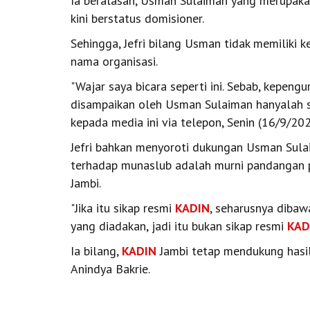
Ia beralasan, Usman Sulaiman yang merupak
kini berstatus domisioner.
Sehingga, Jefri bilang Usman tidak memiliki
nama organisasi.
"Wajar saya bicara seperti ini. Sebab, kepeng
disampaikan oleh Usman Sulaiman hanyalah sik
kepada media ini via telepon, Senin (16/9/202
Jefri bahkan menyoroti dukungan Usman Sula
terhadap munaslub adalah murni pandangan p
Jambi.
"Jika itu sikap resmi
KADIN
, seharusnya dibawa
yang diadakan, jadi itu bukan sikap resmi
KAD
Ia bilang,
KADIN
Jambi tetap mendukung hasi
Anindya Bakrie.