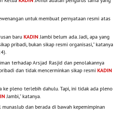
an Ketua
KADIN
JAmbi adalah pengurus lama yang
 kewenangan untuk membuat pernyataan resmi atas
urusan baru
KADIN
Jambi belum ada. Jadi, apa yang
ap pribadi, bukan sikap resmi organisasi," katanya
4).
iman terhadap Arsjad Rasjid dan penolakannya
ribadi dan tidak mencerminkan sikap resmi
KADIN
 ke pleno terlebih dahulu. Tapi, ini tidak ada pleno
IN
Jambi," katanya.
l munaslub dan berada di bawah kepemimpinan