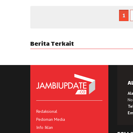
1
Berita Terkait
A
Al
No.
Te
Redaksional
Em
Pedoman Media
Info Iklan